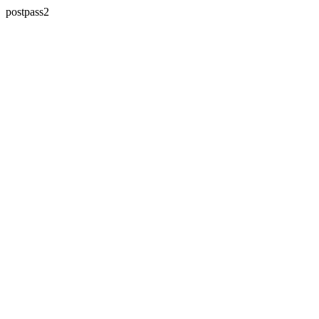
postpass2